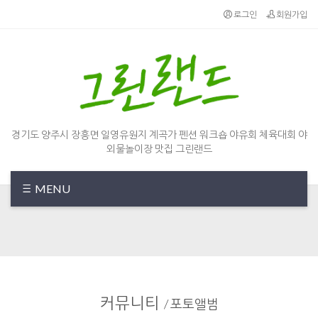
로그인
회원가입
경기도 양주시 장흥면 일영유원지 계곡가 펜션 워크숍 야유회 체육대회 야
외물놀이장 맛집 그린랜드
MENU
커뮤니티
/
포토앨범