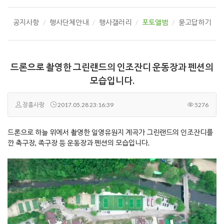
공지사항
행사단체안내
행사갤러리
포토앨범
묻고답하기
드론으로 촬영한 그린랜드의 인조잔디 운동장과 펜션의
모습입니다.
장흥사랑
2017.05.28 23:16:39
5276
드론으로 하늘 위에서 촬영한 일영유원지 계곡가 그린랜드의 인조잔디를
깐 축구장, 족구장 등 운동장과 펜션의 모습입니다.