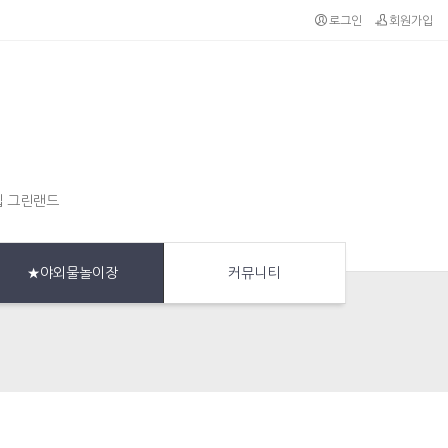
로그인
회원가입
집 그린랜드
★야외물놀이장
커뮤니티