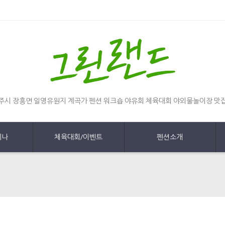
주시 장흥면 일영유원지 계곡가 펜션 워크숍 야유회 체육대회 야외물놀이장 맛
미나
체육대회/이벤트
펜션소개