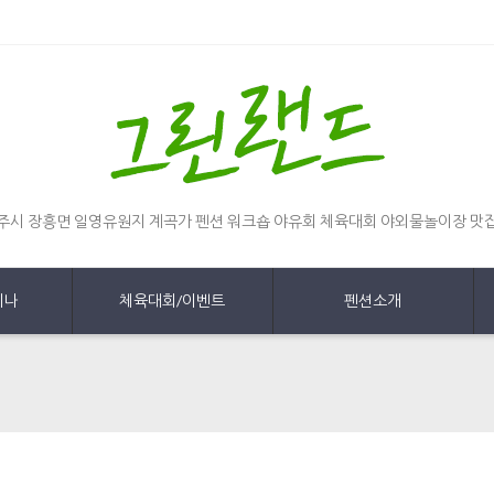
주시 장흥면 일영유원지 계곡가 펜션 워크숍 야유회 체육대회 야외물놀이장 맛
미나
체육대회/이벤트
펜션소개