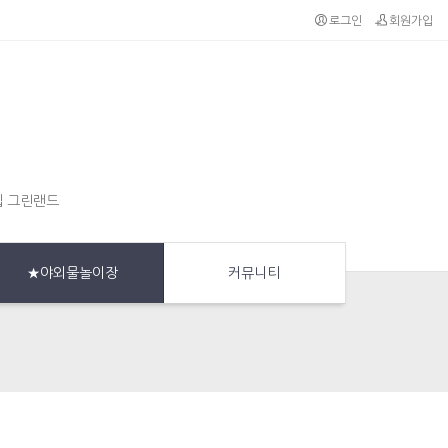
로그인
회원가입
집 그린랜드
★야외물놀이장
커뮤니티